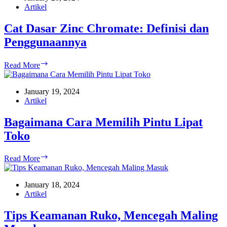
JBS
Artikel
untuk
Ruko
Cat Dasar Zinc Chromate: Definisi dan
Penggunaannya
Cat
Read More
Dasar
Zinc
Chromate:
January 19, 2024
Definisi
Artikel
dan
Penggunaannya
Bagaimana Cara Memilih Pintu Lipat
Toko
Bagaimana
Read More
Cara
Memilih
Pintu
January 18, 2024
Lipat
Artikel
Toko
Tips Keamanan Ruko, Mencegah Maling