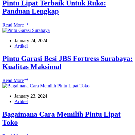
Tepat
Pintu Lipat Terbaik Untuk Ruko:
untuk
Panduan Lengkap
Sobat
Pintu
Read More
Lipat
Terbaik
Untuk
January 24, 2024
Ruko:
Artikel
Panduan
Lengkap
Pintu Garasi Besi JBS Fortress Surabaya:
Kualitas Maksimal
Pintu
Read More
Garasi
Besi
JBS
January 23, 2024
Fortress
Artikel
Surabaya:
Kualitas
Bagaimana Cara Memilih Pintu Lipat
Maksimal
Toko
Bagaimana