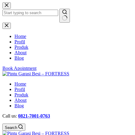
Skip
to
content
No
results
Home
Profil
Produk
About
Blog
Book Apointment
Home
Profil
Produk
About
Blog
Call us:
0821-7001-0763
Search