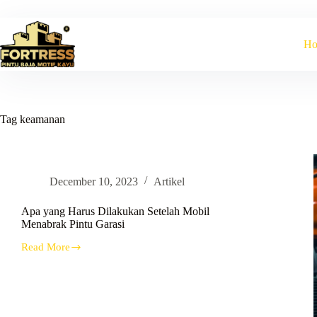
Skip
to
content
H
Tag
keamanan
December 10, 2023
Artikel
Apa yang Harus Dilakukan Setelah Mobil
Menabrak Pintu Garasi
Read More
Apa
yang
Harus
Dilakukan
Setelah
Mobil