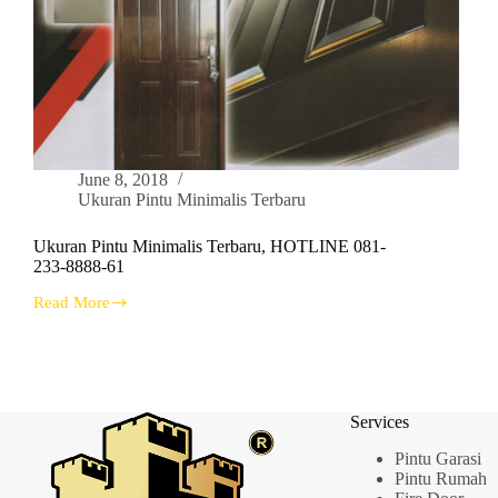
June 8, 2018
Ukuran Pintu Minimalis Terbaru
Ukuran Pintu Minimalis Terbaru, HOTLINE 081-
233-8888-61
Read More
Ukuran
Pintu
Minimalis
Terbaru,
HOTLINE
081-
Services
233-
8888-
Pintu Garasi
61
Pintu Rumah