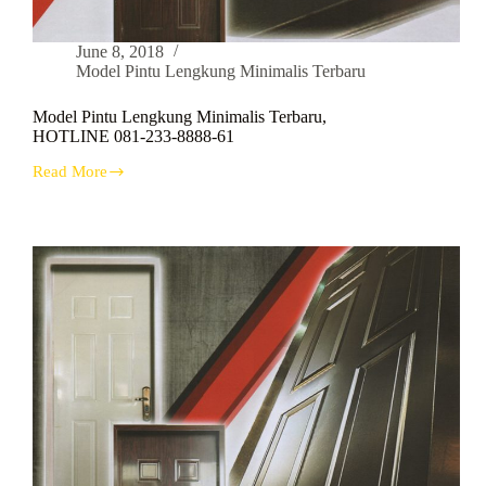
June 8, 2018
Model Pintu Lengkung Minimalis Terbaru
Model Pintu Lengkung Minimalis Terbaru,
HOTLINE 081-233-8888-61
Read More
Model
Pintu
Lengkung
Minimalis
Terbaru,
HOTLINE
081-
233-
8888-
61