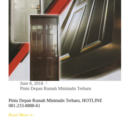
June 8, 2018
Pintu Depan Rumah Minimalis Terbaru
Pintu Depan Rumah Minimalis Terbaru, HOTLINE
081-233-8888-61
Read More
Pintu
Depan
Rumah