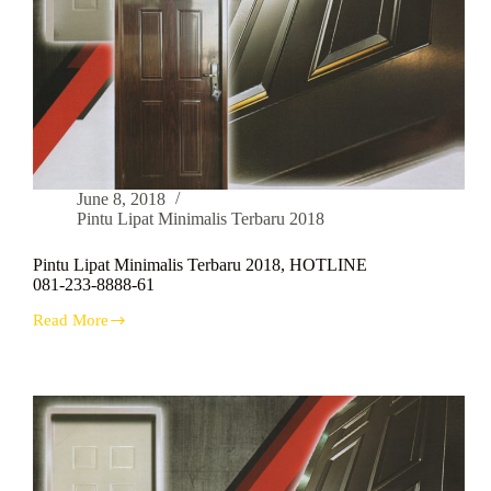
June 8, 2018
Pintu Lipat Minimalis Terbaru 2018
Pintu Lipat Minimalis Terbaru 2018, HOTLINE
081-233-8888-61
Read More
Pintu
Lipat
Minimalis
Terbaru
2018,
HOTLINE
081-
233-
8888-