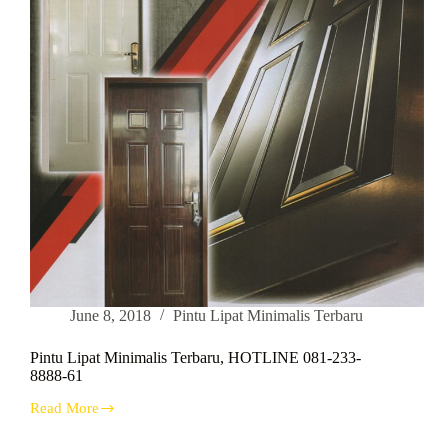
61
June 8, 2018
Pintu Lipat Minimalis Terbaru
Pintu Lipat Minimalis Terbaru, HOTLINE 081-233-
8888-61
Read More
Pintu
Lipat