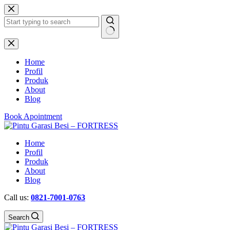
Skip
to
content
No
results
Home
Profil
Produk
About
Blog
Book Apointment
Home
Profil
Produk
About
Blog
Call us:
0821-7001-0763
Search