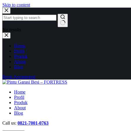
Skip to content
No results
Home
Profil
Produk
About
Blog
Book Apointment
Home
Profil
Produk
About
Blog
Call us:
0821-7001-0763