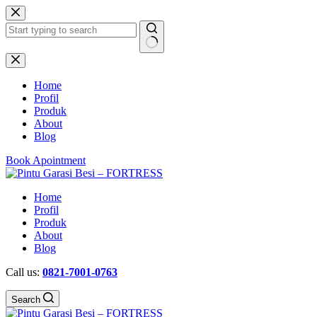
Skip
to
content
No
results
Home
Profil
Produk
About
Blog
Book Apointment
Home
Profil
Produk
About
Blog
Call us:
0821-7001-0763
Search