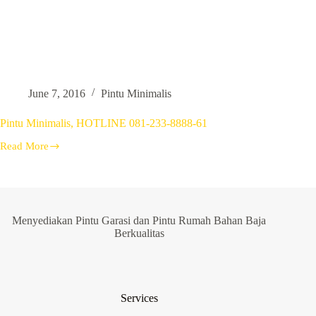
June 7, 2016
Pintu Minimalis
Pintu Minimalis, HOTLINE 081-233-8888-61
Read More
Pintu
Minimalis,
HOTLINE
081-
233-
8888-
Menyediakan Pintu Garasi dan Pintu Rumah Bahan Baja
61
Berkualitas
Services