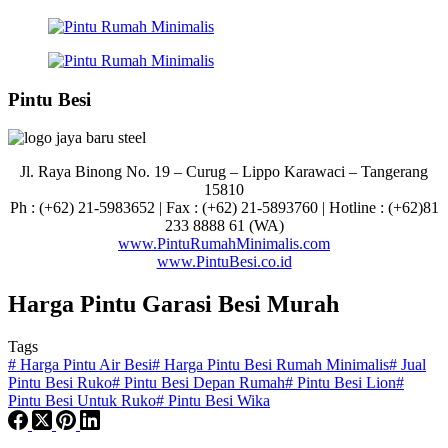
Pintu Besi
Jl. Raya Binong No. 19 – Curug –
Lippo Karawaci – Tangerang
15810
Ph : (+62) 21-5983652 | Fax : (+62) 21-5893760 | Hotline : (+62)81
233 8888 61 (WA)
www.PintuRumahMinimalis.com
www.PintuBesi.co.id
Harga Pintu Garasi Besi Murah
Tags
#
Harga Pintu Air Besi
#
Harga Pintu Besi Rumah Minimalis
#
Jual
Pintu Besi Ruko
#
Pintu Besi Depan Rumah
#
Pintu Besi Lion
#
Pintu Besi Untuk Ruko
#
Pintu Besi Wika