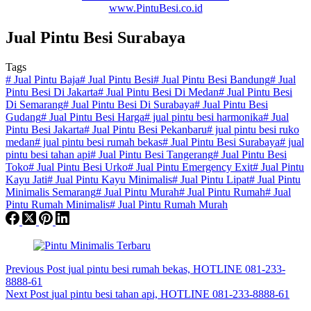
www.PintuBesi.co.id
Jual Pintu Besi Surabaya
Tags
#
Jual Pintu Baja
#
Jual Pintu Besi
#
Jual Pintu Besi Bandung
#
Jual
Pintu Besi Di Jakarta
#
Jual Pintu Besi Di Medan
#
Jual Pintu Besi
Di Semarang
#
Jual Pintu Besi Di Surabaya
#
Jual Pintu Besi
Gudang
#
Jual Pintu Besi Harga
#
jual pintu besi harmonika
#
Jual
Pintu Besi Jakarta
#
Jual Pintu Besi Pekanbaru
#
jual pintu besi ruko
medan
#
jual pintu besi rumah bekas
#
Jual Pintu Besi Surabaya
#
jual
pintu besi tahan api
#
Jual Pintu Besi Tangerang
#
Jual Pintu Besi
Toko
#
Jual Pintu Besi Urko
#
Jual Pintu Emergency Exit
#
Jual Pintu
Kayu Jati
#
Jual Pintu Kayu Minimalis
#
Jual Pintu Lipat
#
Jual Pintu
Minimalis Semarang
#
Jual Pintu Murah
#
Jual Pintu Rumah
#
Jual
Pintu Rumah Minimalis
#
Jual Pintu Rumah Murah
Previous
Post
jual pintu besi rumah bekas, HOTLINE 081-233-
8888-61
Next
Post
jual pintu besi tahan api, HOTLINE 081-233-8888-61