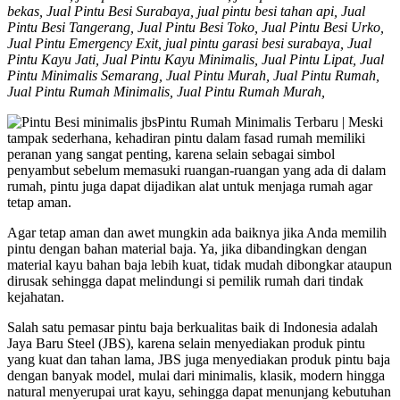
bekas, Jual Pintu Besi Surabaya, jual pintu besi tahan api, Jual
Pintu Besi Tangerang, Jual Pintu Besi Toko, Jual Pintu Besi Urko,
Jual Pintu Emergency Exit, jual pintu garasi besi surabaya, Jual
Pintu Kayu Jati, Jual Pintu Kayu Minimalis, Jual Pintu Lipat, Jual
Pintu Minimalis Semarang, Jual Pintu Murah, Jual Pintu Rumah,
Jual Pintu Rumah Minimalis, Jual Pintu Rumah Murah,
Pintu Rumah Minimalis Terbaru | Meski
tampak sederhana, kehadiran pintu dalam fasad rumah memiliki
peranan yang sangat penting, karena selain sebagai simbol
penyambut sebelum memasuki ruangan-ruangan yang ada di dalam
rumah, pintu juga dapat dijadikan alat untuk menjaga rumah agar
tetap aman.
Agar tetap aman dan awet mungkin ada baiknya jika Anda memilih
pintu dengan bahan material baja. Ya, jika dibandingkan dengan
material kayu bahan baja lebih kuat, tidak mudah dibongkar ataupun
dirusak sehingga dapat melindungi si pemilik rumah dari tindak
kejahatan.
Salah satu pemasar pintu baja berkualitas baik di Indonesia adalah
Jaya Baru Steel (JBS), karena selain menyediakan produk pintu
yang kuat dan tahan lama, JBS juga menyediakan produk pintu baja
dengan banyak model, mulai dari minimalis, klasik, modern hingga
natural menyerupai urat kayu, sehingga dapat menunjang kebutuhan