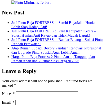
New Post
Jual Pintu Baja FORTRESS di Sambi Boyolali – Hunian
Lebih Siap Hadapi Api!
Jual Pintu Baja FORTRESS di Pare Kabupaten Kediri –
Solusi Hunian Anti Rayap dan Tidak Mudah Lapuk!
Jual Pintu Baja FORTRESS di Bandar Batang – Solusi Pintu
Rendah Perawatan!
Atap Rumah Subsidi Bocor? Panduan Renovasi Profesional
dan Upgrade Pintu Subsidi Agar Lebih Aman
Harga Pintu Baja Fortress 2 Pintu: Aman, Tangguh, dan
Ramah Anak untuk Rumah Keluarga di 2026
Leave a Reply
Your email address will not be published.
Required fields are
marked
*
Name
*
Email
*