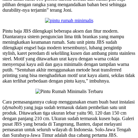
pilihan dengan rangka yang mengandalkan bahan besi sehingga
durability-nya terjamin” terang Joni.
Pintu baja JBS dilengkapi beberapa aksen dan fitur modern.
Diantaranya sistem penguncian lima titik brankas yang mampu
meningkatkan keamanan rumah. Satu unit pintu JBS sudah
dilengkapi engsel baja modern tersembunyi, lubang pengintip
stylish, karet peredam di sekeliling kusen dan ambang pintu stainless
steel. Motif yang ditawarkan urat kayu dengan warna coklat
menyerupai kayu asli dan gaya minimalis dengan tampilan warna
putih. “Sentuhan akhir menggunakan metode heat transferred
printing yang bisa menghadirkan motif urat kayu alami, sekilas tidak
akan terlihat perbedaan dengan pintu kayu,” imbuhnya.
Cara pemasangannya cukup menggunakan enam buah baut instalasi
(
dynabolt
) yang juga sudah termasuk dalam pembelian satu unit
produk. Ditawarkan tiga ukuran lebar yaitu 90, 120 dan 150 cm
dengan panjang 210 cm. Ukuran sudah termasuk kusen baja. Galeri
pusat JBS yang berada di Tangerang, Banten, dapat melayani
pemasaran untuk seluruh wilayah di Indonesia. Solo-Jawa Tengah
dan Surabaya-Jawa Timur adalah dua cabang pertama JBS.