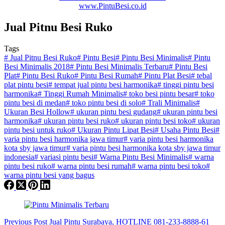
www.PintuBesi.co.id
Jual Pitnu Besi Ruko
Tags
#
Jual Pitnu Besi Ruko
#
Pintu Besi
#
Pintu Besi Minimalis
#
Pintu
Besi Minimalis 2018
#
Pintu Besi Minimalis Terbaru
#
Pintu Besi
Plat
#
Pintu Besi Ruko
#
Pintu Besi Rumah
#
Pintu Plat Besi
#
tebal
plat pintu besi
#
tempat jual pintu besi harmonika
#
tinggi pintu besi
harmonika
#
Tinggi Rumah Minimalis
#
toko besi pintu besar
#
toko
pintu besi di medan
#
toko pintu besi di solo
#
Trali Minimalis
#
Ukuran Besi Hollow
#
ukuran pintu besi gudang
#
ukuran pintu besi
harmonika
#
ukuran pintu besi ruko
#
ukuran pintu besi toko
#
ukuran
pintu besi untuk ruko
#
Ukuran Pintu Lipat Besi
#
Usaha Pintu Besi
#
varia pintu besi harmonika jawa timur
#
varia pintu besi harmonika
kota sby jawa timur
#
varia pintu besi harmonika kota sby jawa timur
indonesia
#
variasi pintu besi
#
Warna Pintu Besi Minimalis
#
warna
pintu besi ruko
#
warna pintu besi rumah
#
warna pintu besi toko
#
warna pintu besi yang bagus
Previous
Post
Jual Pintu Surabaya, HOTLINE 081-233-8888-61