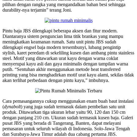
pilihan dengan rangka yang mengandalkan bahan besi sehingga
durability-nya terjamin” terang Joni.
Pintu baja JBS dilengkapi beberapa aksen dan fitur modern.
Diantaranya sistem penguncian lima titik brankas yang mampu
meningkatkan keamanan rumah. Satu unit pintu JBS sudah
dilengkapi engsel baja modern tersembunyi, lubang pengintip
stylish, karet peredam di sekeliling kusen dan ambang pintu stainless
steel. Motif yang ditawarkan urat kayu dengan warna coklat
menyerupai kayu asli dan gaya minimalis dengan tampilan warna
putih. “Sentuhan akhir menggunakan metode heat transferred
printing yang bisa menghadirkan motif urat kayu alami, sekilas tidak
akan terlihat perbedaan dengan pintu kayu,” imbuhnya.
Cara pemasangannya cukup menggunakan enam buah baut instalasi
(
dynabolt
) yang juga sudah termasuk dalam pembelian satu unit
produk. Ditawarkan tiga ukuran lebar yaitu 90, 120 dan 150 cm
dengan panjang 210 cm. Ukuran sudah termasuk kusen baja. Galeri
pusat JBS yang berada di Tangerang, Banten, dapat melayani
pemasaran untuk seluruh wilayah di Indonesia. Solo-Jawa Tengah
dan Surabaya-Jawa Timur adalah dua cabang pertama JBS.