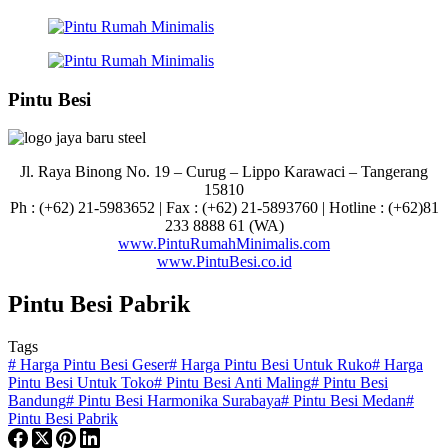
Pintu Besi
Jl. Raya Binong No. 19 – Curug –
Lippo Karawaci – Tangerang
15810
Ph : (+62) 21-5983652 | Fax : (+62) 21-5893760 | Hotline : (+62)81
233 8888 61 (WA)
www.PintuRumahMinimalis.com
www.PintuBesi.co.id
Pintu Besi Pabrik
Tags
#
Harga Pintu Besi Geser
#
Harga Pintu Besi Untuk Ruko
#
Harga
Pintu Besi Untuk Toko
#
Pintu Besi Anti Maling
#
Pintu Besi
Bandung
#
Pintu Besi Harmonika Surabaya
#
Pintu Besi Medan
#
Pintu Besi Pabrik