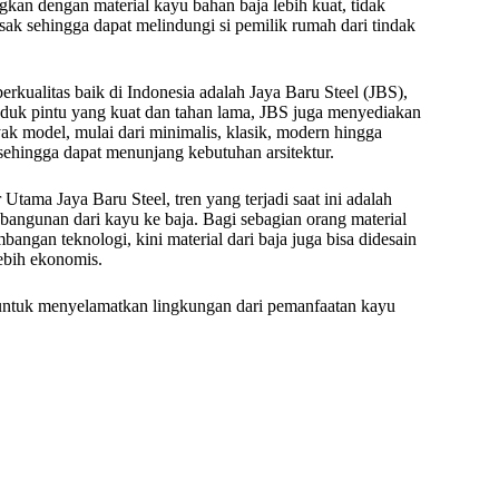
ingkan dengan material kayu bahan baja lebih kuat, tidak
ak sehingga dapat melindungi si pemilik rumah dari tindak
berkualitas baik di Indonesia adalah Jaya Baru Steel (JBS),
oduk pintu yang kuat dan tahan lama, JBS juga menyediakan
ak model, mulai dari minimalis, klasik, modern hingga
 sehingga dapat menunjang kebutuhan arsitektur.
Utama Jaya Baru Steel, tren yang terjadi saat ini adalah
angunan dari kayu ke baja. Bagi sebagian orang material
gan teknologi, kini material dari baja juga bisa didesain
ebih ekonomis.
 untuk menyelamatkan lingkungan dari pemanfaatan kayu