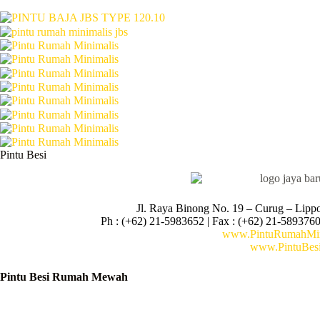
Pintu Besi
Jl. Raya Binong No. 19 – Curug –
Lipp
Ph : (+62) 21-5983652 | Fax : (+62) 21-5893760
www.PintuRumahMin
www.PintuBesi
Pintu Besi Rumah Mewah