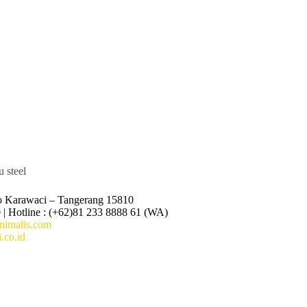
o Karawaci – Tangerang 15810
 | Hotline : (+62)81 233 8888 61 (WA)
imalis.com
.co.id