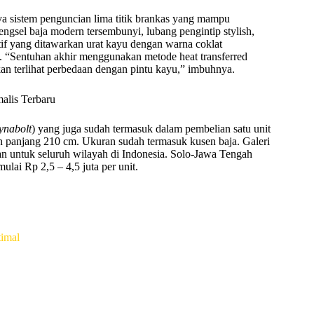
ya sistem penguncian lima titik brankas yang mampu
ngsel baja modern tersembunyi, lubang pengintip stylish,
otif yang ditawarkan urat kayu dengan warna coklat
. “Sentuhan akhir menggunakan metode heat transferred
akan terlihat perbedaan dengan pintu kayu,” imbuhnya.
ynabolt
) yang juga sudah termasuk dalam pembelian satu unit
n panjang 210 cm. Ukuran sudah termasuk kusen baja. Galeri
n untuk seluruh wilayah di Indonesia. Solo-Jawa Tengah
ai Rp 2,5 – 4,5 juta per unit.