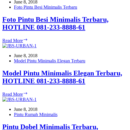
Terbaru,
June 8, 2018
HOTLINE
Foto Pintu Besi Minimalis Terbaru
081-
233-
Foto Pintu Besi Minimalis Terbaru,
8888-
HOTLINE 081-233-8888-61
61
Foto
Read More
Pintu
Besi
Minimalis
June 8, 2018
Terbaru,
Model Pintu Minimalis Elegan Terbaru
HOTLINE
081-
Model Pintu Minimalis Elegan Terbaru,
233-
HOTLINE 081-233-8888-61
8888-
61
Model
Read More
Pintu
Minimalis
Elegan
June 8, 2018
Terbaru,
Pintu Rumah Minimalis
HOTLINE
081-
Pintu Dobel Minimalis Terbaru,
233-