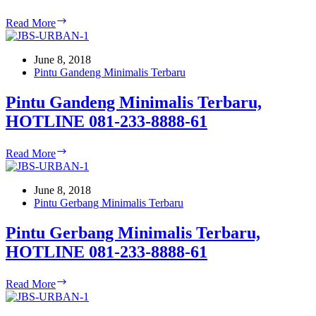
Model
Read More
Pintu
Minimalis
Modern
June 8, 2018
Home
Pintu Gandeng Minimalis Terbaru
Interior
Design,
Pintu Gandeng Minimalis Terbaru,
HOTLINE
HOTLINE 081-233-8888-61
081-
233-
8888-
Pintu
Read More
61
Gandeng
Minimalis
Terbaru,
June 8, 2018
HOTLINE
Pintu Gerbang Minimalis Terbaru
081-
233-
Pintu Gerbang Minimalis Terbaru,
8888-
HOTLINE 081-233-8888-61
61
Pintu
Read More
Gerbang
Minimalis