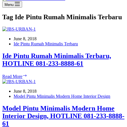
Menu
Tag
Ide Pintu Rumah Minimalis Terbaru
June 8, 2018
Ide Pintu Rumah Minimalis Terbaru
Ide Pintu Rumah Minimalis Terbaru,
HOTLINE 081-233-8888-61
Ide
Read More
Pintu
Rumah
Minimalis
June 8, 2018
Terbaru,
Model Pintu Minimalis Modern Home Interior Design
HOTLINE
081-
Model Pintu Minimalis Modern Home
233-
Interior Design, HOTLINE 081-233-8888-
8888-
61
61