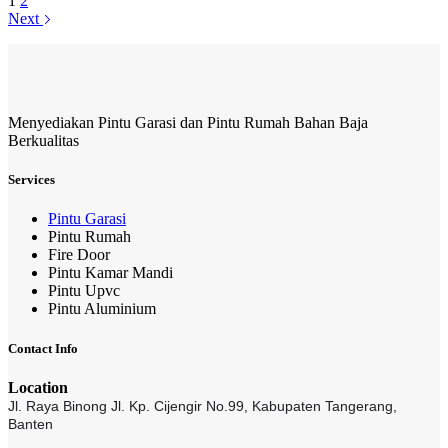
1
2
Garasi
Next
Minimalis
Terbaru,
HOTLINE
081-
233-
Menyediakan Pintu Garasi dan Pintu Rumah Bahan Baja
8888-
Berkualitas
61
Services
Pintu Garasi
Pintu Rumah
Fire Door
Pintu Kamar Mandi
Pintu Upvc
Pintu Aluminium
Contact Info
Location
Jl. Raya Binong Jl. Kp. Cijengir No.99,
Kabupaten Tangerang,
Banten