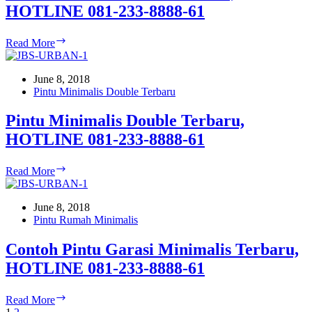
HOTLINE 081-233-8888-61
8888-
61
Pintu
Read More
Dobel
Minimalis
Terbaru,
June 8, 2018
HOTLINE
Pintu Minimalis Double Terbaru
081-
233-
Pintu Minimalis Double Terbaru,
8888-
HOTLINE 081-233-8888-61
61
Pintu
Read More
Minimalis
Double
Terbaru,
June 8, 2018
HOTLINE
Pintu Rumah Minimalis
081-
233-
Contoh Pintu Garasi Minimalis Terbaru,
8888-
HOTLINE 081-233-8888-61
61
Contoh
Read More
Pintu