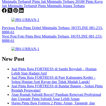
Minimalis Terbaru
#
Pintu Jati Minimalis Terbaru 2018
#
Pintu Kayu
Jati Minimalis Terbaru
#
Pintu Minimalis Jepara Terbaru
Previous
Post
Pintu Dobel Minimalis Terbaru, HOTLINE 081-233-
8888-61
Next
Post
Foto Pintu Besi Minimalis Terbaru, HOTLINE 081-233-
8888-61
New Post
Jual Pintu Baja FORTRESS di Sambi Boyolali – Hunian
Lebih Siap Hadapi Api!
Jual Pintu Baja FORTRESS di Pare Kabupaten Kediri –
Solusi Hunian Anti Rayap dan Tidak Mudah Lapuk!
Jual Pintu Baja FORTRESS di Bandar Batang – Solusi Pintu
Rendah Perawatan!
Atap Rumah Subsidi Bocor? Panduan Renovasi Profesional
dan Upgrade Pintu Subsidi Agar Lebih Aman
Harga Pintu Baja Fortress 2 Pintu: Aman, Tangguh, dan