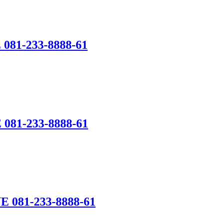
081-233-8888-61
 081-233-8888-61
E 081-233-8888-61