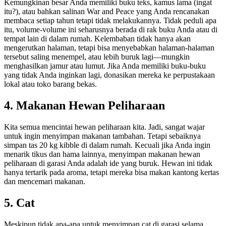
Kemungkinan besar Anda memiliki buku teks, kamus lama (ingat
itu?), atau bahkan salinan War and Peace yang Anda rencanakan
membaca setiap tahun tetapi tidak melakukannya. Tidak peduli apa
itu, volume-volume ini seharusnya berada di rak buku Anda atau di
tempat lain di dalam rumah. Kelembaban tidak hanya akan
mengerutkan halaman, tetapi bisa menyebabkan halaman-halaman
tersebut saling menempel, atau lebih buruk lagi—mungkin
menghasilkan jamur atau lumut. Jika Anda memiliki buku-buku
yang tidak Anda inginkan lagi, donasikan mereka ke perpustakaan
lokal atau toko barang bekas.
4. Makanan Hewan Peliharaan
Kita semua mencintai hewan peliharaan kita. Jadi, sangat wajar
untuk ingin menyimpan makanan tambahan. Tetapi sebaiknya
simpan tas 20 kg kibble di dalam rumah. Kecuali jika Anda ingin
menarik tikus dan hama lainnya, menyimpan makanan hewan
peliharaan di garasi Anda adalah ide yang buruk. Hewan ini tidak
hanya tertarik pada aroma, tetapi mereka bisa makan kantong kertas
dan mencemari makanan.
5. Cat
Meskipun tidak apa-apa untuk menyimpan cat di garasi selama