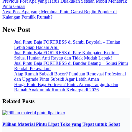
Previous
Post
Apa yang Harus Dilakukan Setelah Mobil Menabrak
Pintu Garasi
Next
Post
Apa yang Membuat Pintu Garasi Begitu Populer di
Kalangan Pemilik Rumah?
New Post
Jual Pintu Baja FORTRESS di Sambi Boyolali – Hunian
Lebih Siap Hadapi Api!
Jual Pintu Baja FORTRESS di Pare Kabupaten Kediri –
Solusi Hunian Anti Rayap dan Tidak Mudah Lapuk!
Jual Pintu Baja FORTRESS di Bandar Batang – Solusi Pintu
Rendah Perawatan!
Atap Rumah Subsidi Bocor? Panduan Renovasi Profesional
dan Upgrade Pintu Subsidi Agar Lebih Aman
Harga Pintu Baja Fortress 2 Pintu: Aman, Tangguh, dan
Ramah Anak untuk Rumah Keluarga di 2026
Related Posts
Pilihan Material Pintu Lipat Toko yang Tepat untuk Sobat