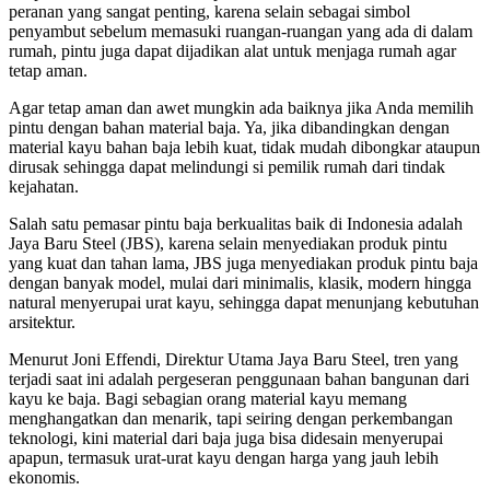
peranan yang sangat penting, karena selain sebagai simbol
penyambut sebelum memasuki ruangan-ruangan yang ada di dalam
rumah, pintu juga dapat dijadikan alat untuk menjaga rumah agar
tetap aman.
Agar tetap aman dan awet mungkin ada baiknya jika Anda memilih
pintu dengan bahan material baja. Ya, jika dibandingkan dengan
material kayu bahan baja lebih kuat, tidak mudah dibongkar ataupun
dirusak sehingga dapat melindungi si pemilik rumah dari tindak
kejahatan.
Salah satu pemasar pintu baja berkualitas baik di Indonesia adalah
Jaya Baru Steel (JBS), karena selain menyediakan produk pintu
yang kuat dan tahan lama, JBS juga menyediakan produk pintu baja
dengan banyak model, mulai dari minimalis, klasik, modern hingga
natural menyerupai urat kayu, sehingga dapat menunjang kebutuhan
arsitektur.
Menurut Joni Effendi, Direktur Utama Jaya Baru Steel, tren yang
terjadi saat ini adalah pergeseran penggunaan bahan bangunan dari
kayu ke baja. Bagi sebagian orang material kayu memang
menghangatkan dan menarik, tapi seiring dengan perkembangan
teknologi, kini material dari baja juga bisa didesain menyerupai
apapun, termasuk urat-urat kayu dengan harga yang jauh lebih
ekonomis.