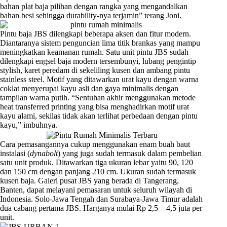
bahan plat baja pilihan dengan rangka yang mengandalkan
bahan besi sehingga durability-nya terjamin” terang Joni.
Pintu baja JBS dilengkapi beberapa aksen dan fitur modern.
Diantaranya sistem penguncian lima titik brankas yang mampu
meningkatkan keamanan rumah. Satu unit pintu JBS sudah
dilengkapi engsel baja modern tersembunyi, lubang pengintip
stylish, karet peredam di sekeliling kusen dan ambang pintu
stainless steel. Motif yang ditawarkan urat kayu dengan warna
coklat menyerupai kayu asli dan gaya minimalis dengan
tampilan warna putih. “Sentuhan akhir menggunakan metode
heat transferred printing yang bisa menghadirkan motif urat
kayu alami, sekilas tidak akan terlihat perbedaan dengan pintu
kayu,” imbuhnya.
Cara pemasangannya cukup menggunakan enam buah baut
instalasi (
dynabolt
) yang juga sudah termasuk dalam pembelian
satu unit produk. Ditawarkan tiga ukuran lebar yaitu 90, 120
dan 150 cm dengan panjang 210 cm. Ukuran sudah termasuk
kusen baja. Galeri pusat JBS yang berada di Tangerang,
Banten, dapat melayani pemasaran untuk seluruh wilayah di
Indonesia. Solo-Jawa Tengah dan Surabaya-Jawa Timur adalah
dua cabang pertama JBS. Harganya mulai Rp 2,5 – 4,5 juta per
unit.