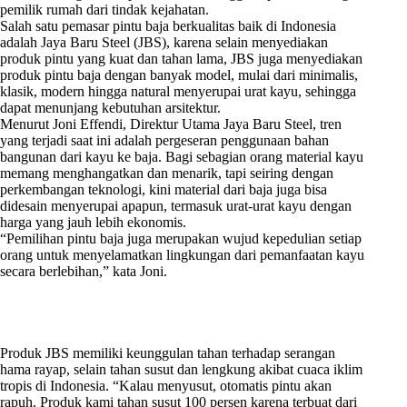
pemilik rumah dari tindak kejahatan.
Salah satu pemasar pintu baja berkualitas baik di Indonesia
adalah Jaya Baru Steel (JBS), karena selain menyediakan
produk pintu yang kuat dan tahan lama, JBS juga menyediakan
produk pintu baja dengan banyak model, mulai dari minimalis,
klasik, modern hingga natural menyerupai urat kayu, sehingga
dapat menunjang kebutuhan arsitektur.
Menurut Joni Effendi, Direktur Utama Jaya Baru Steel, tren
yang terjadi saat ini adalah pergeseran penggunaan bahan
bangunan dari kayu ke baja. Bagi sebagian orang material kayu
memang menghangatkan dan menarik, tapi seiring dengan
perkembangan teknologi, kini material dari baja juga bisa
didesain menyerupai apapun, termasuk urat-urat kayu dengan
harga yang jauh lebih ekonomis.
“Pemilihan pintu baja juga merupakan wujud kepedulian setiap
orang untuk menyelamatkan lingkungan dari pemanfaatan kayu
secara berlebihan,” kata Joni.
Produk JBS memiliki keunggulan tahan terhadap serangan
hama rayap, selain tahan susut dan lengkung akibat cuaca iklim
tropis di Indonesia. “Kalau menyusut, otomatis pintu akan
rapuh. Produk kami tahan susut 100 persen karena terbuat dari