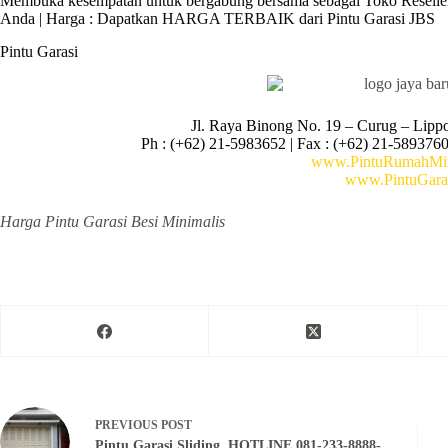
Membuka kesempatan untuk bergabung bersama sebagai Toko Reselle
Anda | Harga : Dapatkan HARGA TERBAIK dari Pintu Garasi JBS
Pintu Garasi
Jl. Raya Binong No. 19 – Curug –
Lipp
Ph : (+62) 21-5983652 | Fax : (+62) 21-5893760
www.PintuRumahMin
www.PintuGara
Harga Pintu Garasi Besi Minimalis
PREVIOUS
POST
Pintu Garasi Sliding, HOTLINE 081-233-8888-