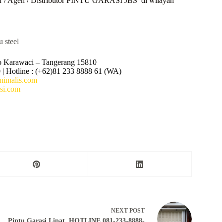
r / Agen / Distributor PINTU GARASI JBS di wilayah
o Karawaci – Tangerang 15810
 | Hotline : (+62)81 233 8888 61 (WA)
imalis.com
si.com
NEXT
POST
Pintu Garasi Lipat, HOTLINE 081-233-8888-