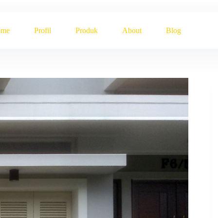
ome
Profil
Produk
About
Blog