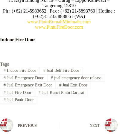
Jl. Raya Binong No. 19 – Curug –
Lippo Karawaci –
Tangerang 15810
Ph : (+62) 21-5983652 | Fax : (+62) 21-5893760 | Hotline :
(+62)81 233 8888 61 (WA)
www.PintuRumahMinimalis.com
www.PintuFireDoor.com
Indoor Fire Door
Tags
#
Indoor Fire Door
#
Jual Beli Fire Door
#
Jual Emergency Door
#
jual emergency door release
#
Jual Emergency Exit Door
#
Jual Exit Door
#
Jual Fire Door
#
Jual Kunci Pintu Darurat
#
Jual Panic Door
PREVIOUS
NEXT