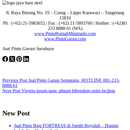
Jl. Raya Binong No. 19 – Curug –
Lippo Karawaci – Tangerang
15810
Ph : (+62) 21-5983652 | Fax : (+62) 21-5893760 | Hotline : (+62)81
233 8888 61 (WA)
www.PintuRumahMinimalis.com
www.PintuGarasi.com
Jual Pintu Garasi Surabaya
Previous
Post
Jual Pintu Garasi Semarang, HOTLINE 081-233-
8888-61
Next
Post
Viverra ipsum nunc aliquet bibendum enim facilisis
New Post
Jual Pintu Baja FORTRESS di Sambi Boyolali – Hunian