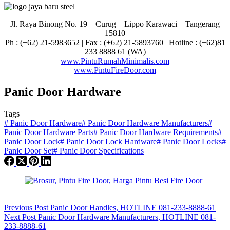
Jl. Raya Binong No. 19 – Curug –
Lippo Karawaci – Tangerang
15810
Ph : (+62) 21-5983652 | Fax : (+62) 21-5893760 | Hotline : (+62)81
233 8888 61 (WA)
www.PintuRumahMinimalis.com
www.PintuFireDoor.com
Panic Door Hardware
Tags
#
Panic Door Hardware
#
Panic Door Hardware Manufacturers
#
Panic Door Hardware Parts
#
Panic Door Hardware Requirements
#
Panic Door Lock
#
Panic Door Lock Hardware
#
Panic Door Locks
#
Panic Door Set
#
Panic Door Specifications
Previous
Post
Panic Door Handles, HOTLINE 081-233-8888-61
Next
Post
Panic Door Hardware Manufacturers, HOTLINE 081-
233-8888-61