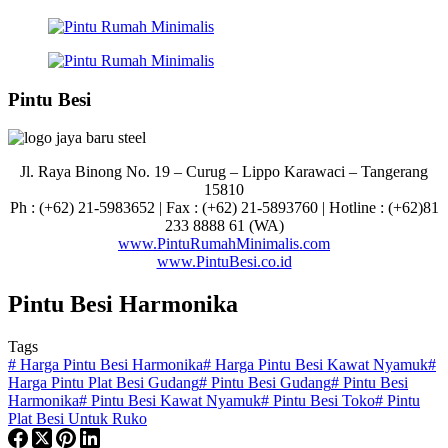
Pintu Besi
Jl. Raya Binong No. 19 – Curug –
Lippo Karawaci – Tangerang
15810
Ph : (+62) 21-5983652 | Fax : (+62) 21-5893760 | Hotline : (+62)81
233 8888 61 (WA)
www.PintuRumahMinimalis.com
www.PintuBesi.co.id
Pintu Besi Harmonika
Tags
#
Harga Pintu Besi Harmonika
#
Harga Pintu Besi Kawat Nyamuk
#
Harga Pintu Plat Besi Gudang
#
Pintu Besi Gudang
#
Pintu Besi
Harmonika
#
Pintu Besi Kawat Nyamuk
#
Pintu Besi Toko
#
Pintu
Plat Besi Untuk Ruko