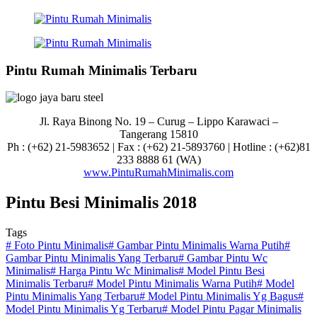
Pintu Rumah Minimalis Terbaru
Jl. Raya Binong No. 19 – Curug –
Lippo Karawaci –
Tangerang 15810
Ph : (+62) 21-5983652 | Fax : (+62) 21-5893760 | Hotline : (+62)81
233 8888 61 (WA)
www.PintuRumahMinimalis.com
Pintu Besi Minimalis 2018
Tags
#
Foto Pintu Minimalis
#
Gambar Pintu Minimalis Warna Putih
#
Gambar Pintu Minimalis Yang Terbaru
#
Gambar Pintu Wc
Minimalis
#
Harga Pintu Wc Minimalis
#
Model Pintu Besi
Minimalis Terbaru
#
Model Pintu Minimalis Warna Putih
#
Model
Pintu Minimalis Yang Terbaru
#
Model Pintu Minimalis Yg Bagus
#
Model Pintu Minimalis Yg Terbaru
#
Model Pintu Pagar Minimalis