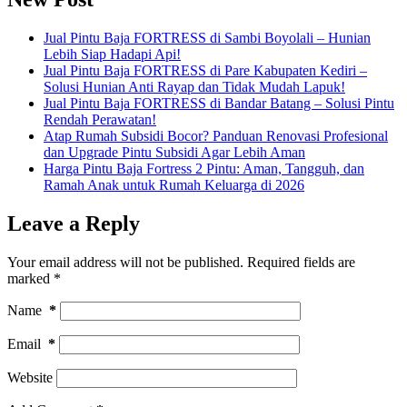
Jual Pintu Baja FORTRESS di Sambi Boyolali – Hunian
Lebih Siap Hadapi Api!
Jual Pintu Baja FORTRESS di Pare Kabupaten Kediri –
Solusi Hunian Anti Rayap dan Tidak Mudah Lapuk!
Jual Pintu Baja FORTRESS di Bandar Batang – Solusi Pintu
Rendah Perawatan!
Atap Rumah Subsidi Bocor? Panduan Renovasi Profesional
dan Upgrade Pintu Subsidi Agar Lebih Aman
Harga Pintu Baja Fortress 2 Pintu: Aman, Tangguh, dan
Ramah Anak untuk Rumah Keluarga di 2026
Leave a Reply
Your email address will not be published.
Required fields are
marked
*
Name
*
Email
*
Website