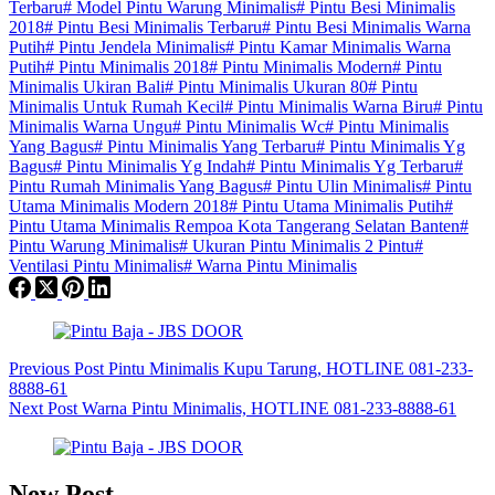
Terbaru
#
Model Pintu Warung Minimalis
#
Pintu Besi Minimalis
2018
#
Pintu Besi Minimalis Terbaru
#
Pintu Besi Minimalis Warna
Putih
#
Pintu Jendela Minimalis
#
Pintu Kamar Minimalis Warna
Putih
#
Pintu Minimalis 2018
#
Pintu Minimalis Modern
#
Pintu
Minimalis Ukiran Bali
#
Pintu Minimalis Ukuran 80
#
Pintu
Minimalis Untuk Rumah Kecil
#
Pintu Minimalis Warna Biru
#
Pintu
Minimalis Warna Ungu
#
Pintu Minimalis Wc
#
Pintu Minimalis
Yang Bagus
#
Pintu Minimalis Yang Terbaru
#
Pintu Minimalis Yg
Bagus
#
Pintu Minimalis Yg Indah
#
Pintu Minimalis Yg Terbaru
#
Pintu Rumah Minimalis Yang Bagus
#
Pintu Ulin Minimalis
#
Pintu
Utama Minimalis Modern 2018
#
Pintu Utama Minimalis Putih
#
Pintu Utama Minimalis Rempoa Kota Tangerang Selatan Banten
#
Pintu Warung Minimalis
#
Ukuran Pintu Minimalis 2 Pintu
#
Ventilasi Pintu Minimalis
#
Warna Pintu Minimalis
Previous
Post
Pintu Minimalis Kupu Tarung, HOTLINE 081-233-
8888-61
Next
Post
Warna Pintu Minimalis, HOTLINE 081-233-8888-61
New Post