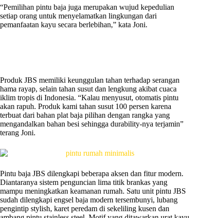
“Pemilihan pintu baja juga merupakan wujud kepedulian
setiap orang untuk menyelamatkan lingkungan dari
pemanfaatan kayu secara berlebihan,” kata Joni.
Produk JBS memiliki keunggulan tahan terhadap serangan
hama rayap, selain tahan susut dan lengkung akibat cuaca
iklim tropis di Indonesia. “Kalau menyusut, otomatis pintu
akan rapuh. Produk kami tahan susut 100 persen karena
terbuat dari bahan plat baja pilihan dengan rangka yang
mengandalkan bahan besi sehingga durability-nya terjamin”
terang Joni.
Pintu baja JBS dilengkapi beberapa aksen dan fitur modern.
Diantaranya sistem penguncian lima titik brankas yang
mampu meningkatkan keamanan rumah. Satu unit pintu JBS
sudah dilengkapi engsel baja modern tersembunyi, lubang
pengintip stylish, karet peredam di sekeliling kusen dan
ambang pintu stainless steel. Motif yang ditawarkan urat kayu