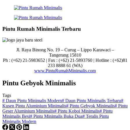
Pintu Rumah Minimalis Terbaru
Jl. Raya Binong No. 19 – Curug –
Lippo Karawaci –
Tangerang 15810
Ph : (+62) 21-5983652 | Fax : (+62) 21-5893760 | Hotline : (+62)81
233 8888 61 (WA)
www.PintuRumahMinimalis.com
Pintu Gebyok Minimalis
Tags
#
Daun Pintu Minimalis Modern
#
Daun Pintu Minimalis Terbaru
#
Kusen Pintu Aluminium Minimalis
#
Pintu Gebyok Minimalis
#
Pintu
Geser Aluminium Minimalis
#
Pintu Koboi Minimalis
#
Pintu
Minimalis Besi
#
Pintu Minimalis Buka Dua
#
Teralis Pintu
Minimalis Modern