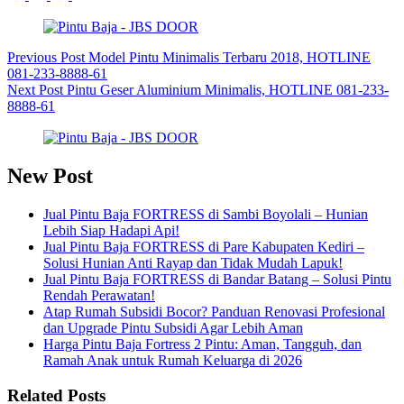
Previous
Post
Model Pintu Minimalis Terbaru 2018, HOTLINE
081-233-8888-61
Next
Post
Pintu Geser Aluminium Minimalis, HOTLINE 081-233-
8888-61
New Post
Jual Pintu Baja FORTRESS di Sambi Boyolali – Hunian
Lebih Siap Hadapi Api!
Jual Pintu Baja FORTRESS di Pare Kabupaten Kediri –
Solusi Hunian Anti Rayap dan Tidak Mudah Lapuk!
Jual Pintu Baja FORTRESS di Bandar Batang – Solusi Pintu
Rendah Perawatan!
Atap Rumah Subsidi Bocor? Panduan Renovasi Profesional
dan Upgrade Pintu Subsidi Agar Lebih Aman
Harga Pintu Baja Fortress 2 Pintu: Aman, Tangguh, dan
Ramah Anak untuk Rumah Keluarga di 2026
Related Posts