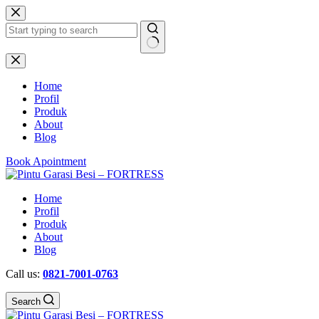
Skip
to
content
No
results
Home
Profil
Produk
About
Blog
Book Apointment
Home
Profil
Produk
About
Blog
Call us:
0821-7001-0763
Search