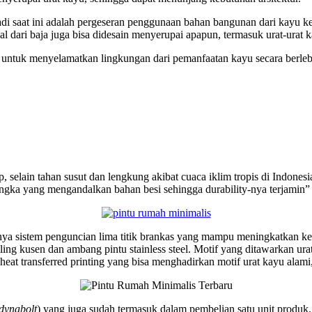
rjadi saat ini adalah pergeseran penggunaan bahan bangunan dari kayu
al dari baja juga bisa didesain menyerupai apapun, termasuk urat-urat
 untuk menyelamatkan lingkungan dari pemanfaatan kayu secara berlebi
selain tahan susut dan lengkung akibat cuaca iklim tropis di Indones
rangka yang mengandalkan bahan besi sehingga durability-nya terjamin” 
anya sistem penguncian lima titik brankas yang mampu meningkatkan ke
iling kusen dan ambang pintu stainless steel. Motif yang ditawarkan u
t transferred printing yang bisa menghadirkan motif urat kayu alami, 
dynabolt
) yang juga sudah termasuk dalam pembelian satu unit produk