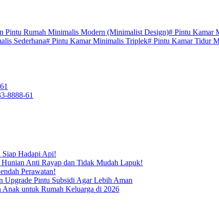
n Pintu Rumah Minimalis Modern (Minimalist Design)
#
Pintu Kamar M
alis Sederhana
#
Pintu Kamar Minimalis Triplek
#
Pintu Kamar Tidur M
-61
33-8888-61
 Siap Hadapi Api!
i Hunian Anti Rayap dan Tidak Mudah Lapuk!
Rendah Perawatan!
n Upgrade Pintu Subsidi Agar Lebih Aman
ah Anak untuk Rumah Keluarga di 2026