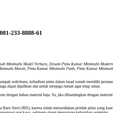
081-233-8888-61
mah Minimalis Model Terbaru, Desain Pintu Kamar Minimalis Modern
inimalis Murah, Pintu Kamar Minimalis Putih, Pintu Kamar Minimalis
ampak sederhana, kehadiran pintu dalam fasad rumah memiliki peranan
ga dapat dijadikan alat untuk menjaga rumah agar tetap aman.
tu dengan bahan material baja. Ya, jika dibandingkan dengan material
Jaya Baru Steel (JBS), karena selain menyediakan produk pintu yang ku
enyerupai urat kayu, sehingga dapat menunjang kebutuhan arsitektur.