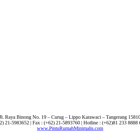
Jl. Raya Binong No. 19 – Curug –
Lippo Karawaci – Tangerang 1581
62) 21-5983652 | Fax : (+62) 21-5893760 | Hotline : (+62)81 233 8888
www.PintuRumahMinimalis.com