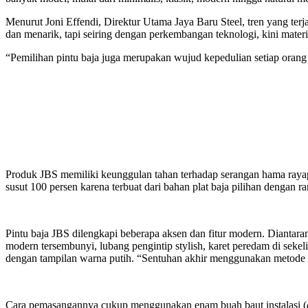
Menurut Joni Effendi, Direktur Utama Jaya Baru Steel, tren yang te
dan menarik, tapi seiring dengan perkembangan teknologi, kini materi
“Pemilihan pintu baja juga merupakan wujud kepedulian setiap orang
Produk JBS memiliki keunggulan tahan terhadap serangan hama rayap, 
susut 100 persen karena terbuat dari bahan plat baja pilihan dengan 
Pintu baja JBS dilengkapi beberapa aksen dan fitur modern. Diantar
modern tersembunyi, lubang pengintip stylish, karet peredam di sekel
dengan tampilan warna putih. “Sentuhan akhir menggunakan metode hea
Cara pemasangannya cukup menggunakan enam buah baut instalasi (