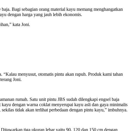
 ke baja. Bagi sebagian orang material kayu memang menghangatkan
 kayu dengan harga yang jauh lebih ekonomis.
han,” kata Joni.
ia. “Kalau menyusut, otomatis pintu akan rapuh. Produk kami tahan
terang Joni.
amanan rumah. Satu unit pintu JBS sudah dilengkapi engsel baja
rat kayu dengan warna coklat menyerupai kayu asli dan gaya minimalis
sekilas tidak akan terlihat perbedaan dengan pintu kayu,” imbuhnya.
. Ditawarkan tiga ukuran lebar yaitu 90, 120 dan 150 cm dengan