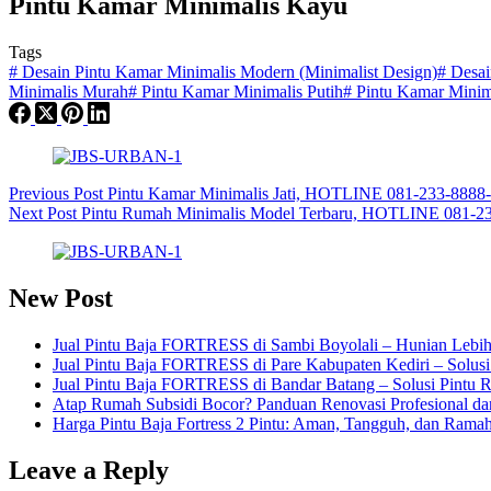
Pintu Kamar Minimalis Kayu
Tags
#
Desain Pintu Kamar Minimalis Modern (Minimalist Design)
#
Desai
Minimalis Murah
#
Pintu Kamar Minimalis Putih
#
Pintu Kamar Minim
Previous
Post
Pintu Kamar Minimalis Jati, HOTLINE 081-233-8888
Next
Post
Pintu Rumah Minimalis Model Terbaru, HOTLINE 081-2
New Post
Jual Pintu Baja FORTRESS di Sambi Boyolali – Hunian Lebih
Jual Pintu Baja FORTRESS di Pare Kabupaten Kediri – Solus
Jual Pintu Baja FORTRESS di Bandar Batang – Solusi Pintu 
Atap Rumah Subsidi Bocor? Panduan Renovasi Profesional da
Harga Pintu Baja Fortress 2 Pintu: Aman, Tangguh, dan Ram
Leave a Reply