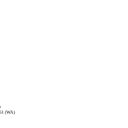
0
 61 (WA)