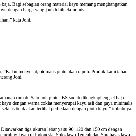
 ke baja. Bagi sebagian orang material kayu memang menghangatkan
 kayu dengan harga yang jauh lebih ekonomis.
han,” kata Joni.
ia. “Kalau menyusut, otomatis pintu akan rapuh. Produk kami tahan
terang Joni.
amanan rumah. Satu unit pintu JBS sudah dilengkapi engsel baja
rat kayu dengan warna coklat menyerupai kayu asli dan gaya minimalis
sekilas tidak akan terlihat perbedaan dengan pintu kayu,” imbuhnya.
. Ditawarkan tiga ukuran lebar yaitu 90, 120 dan 150 cm dengan
seluruh wilayah di Indonesia. Solo-Jawa Tengah dan Surabaya-Jawa