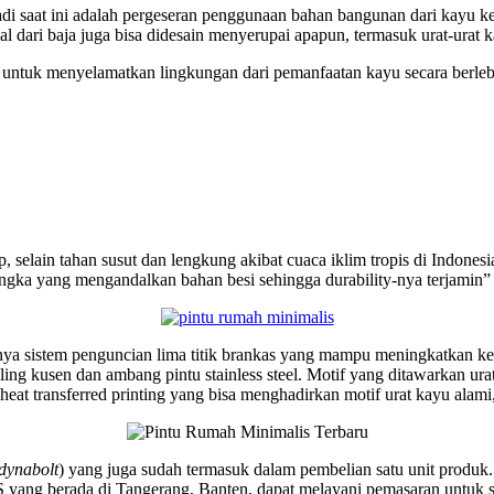
rjadi saat ini adalah pergeseran penggunaan bahan bangunan dari kayu
al dari baja juga bisa didesain menyerupai apapun, termasuk urat-urat
 untuk menyelamatkan lingkungan dari pemanfaatan kayu secara berlebi
selain tahan susut dan lengkung akibat cuaca iklim tropis di Indones
rangka yang mengandalkan bahan besi sehingga durability-nya terjamin” 
anya sistem penguncian lima titik brankas yang mampu meningkatkan ke
iling kusen dan ambang pintu stainless steel. Motif yang ditawarkan u
t transferred printing yang bisa menghadirkan motif urat kayu alami, 
dynabolt
) yang juga sudah termasuk dalam pembelian satu unit produk
S yang berada di Tangerang, Banten, dapat melayani pemasaran untuk 