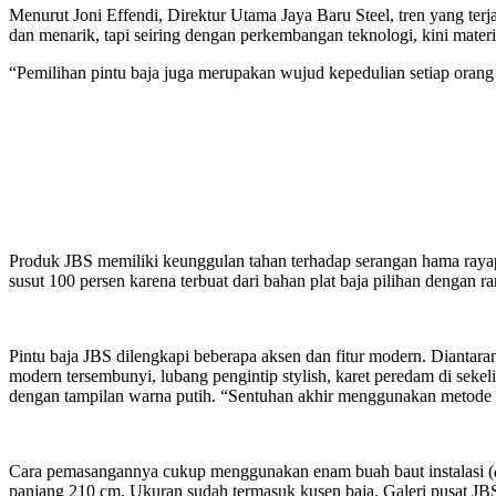
Menurut Joni Effendi, Direktur Utama Jaya Baru Steel, tren yang te
dan menarik, tapi seiring dengan perkembangan teknologi, kini materi
“Pemilihan pintu baja juga merupakan wujud kepedulian setiap orang
Produk JBS memiliki keunggulan tahan terhadap serangan hama rayap, 
susut 100 persen karena terbuat dari bahan plat baja pilihan dengan 
Pintu baja JBS dilengkapi beberapa aksen dan fitur modern. Diantar
modern tersembunyi, lubang pengintip stylish, karet peredam di sekel
dengan tampilan warna putih. “Sentuhan akhir menggunakan metode hea
Cara pemasangannya cukup menggunakan enam buah baut instalasi (
panjang 210 cm. Ukuran sudah termasuk kusen baja. Galeri pusat JB