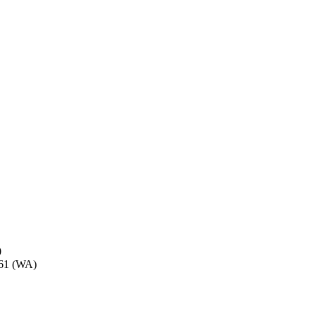
0
 61 (WA)