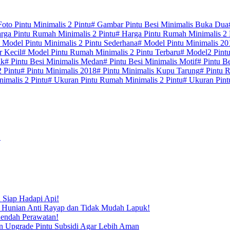
oto Pintu Minimalis 2 Pintu
#
Gambar Pintu Besi Minimalis Buka Dua
rga Pintu Rumah Minimalis 2 Pintu
#
Harga Pintu Rumah Minimalis 2 P
Model Pintu Minimalis 2 Pintu Sederhana
#
Model Pintu Minimalis 20
r Kecil
#
Model Pintu Rumah Minimalis 2 Pintu Terbaru
#
Model2 Pintu
ik
#
Pintu Besi Minimalis Medan
#
Pintu Besi Minimalis Motif
#
Pintu Be
2 Pintu
#
Pintu Minimalis 2018
#
Pintu Minimalis Kupu Tarung
#
Pintu R
imalis 2 Pintu
#
Ukuran Pintu Rumah Minimalis 2 Pintu
#
Ukuran Pintu
1
 Siap Hadapi Api!
i Hunian Anti Rayap dan Tidak Mudah Lapuk!
Rendah Perawatan!
n Upgrade Pintu Subsidi Agar Lebih Aman