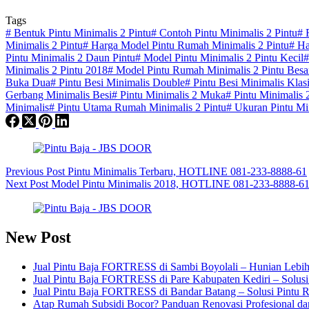
Tags
#
Bentuk Pintu Minimalis 2 Pintu
#
Contoh Pintu Minimalis 2 Pintu
#
F
Minimalis 2 Pintu
#
Harga Model Pintu Rumah Minimalis 2 Pintu
#
Ha
Pintu Minimalis 2 Daun Pintu
#
Model Pintu Minimalis 2 Pintu Kecil
#
Minimalis 2 Pintu 2018
#
Model Pintu Rumah Minimalis 2 Pintu Besa
Buka Dua
#
Pintu Besi Minimalis Double
#
Pintu Besi Minimalis Klas
Gerbang Minimalis Besi
#
Pintu Minimalis 2 Muka
#
Pintu Minimalis 
Minimalis
#
Pintu Utama Rumah Minimalis 2 Pintu
#
Ukuran Pintu Min
Previous
Post
Pintu Minimalis Terbaru, HOTLINE 081-233-8888-61
Next
Post
Model Pintu Minimalis 2018, HOTLINE 081-233-8888-6
New Post
Jual Pintu Baja FORTRESS di Sambi Boyolali – Hunian Lebih
Jual Pintu Baja FORTRESS di Pare Kabupaten Kediri – Solus
Jual Pintu Baja FORTRESS di Bandar Batang – Solusi Pintu 
Atap Rumah Subsidi Bocor? Panduan Renovasi Profesional da