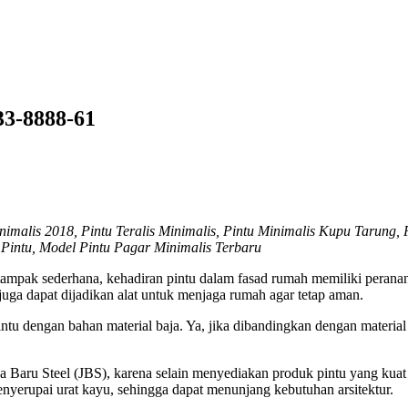
33-8888-61
imalis 2018, Pintu Teralis Minimalis, Pintu Minimalis Kupu Tarung, 
 Pintu, Model Pintu Pagar Minimalis Terbaru
ampak sederhana, kehadiran pintu dalam fasad rumah memiliki peranan
ga dapat dijadikan alat untuk menjaga rumah agar tetap aman.
tu dengan bahan material baja. Ya, jika dibandingkan dengan material
Jaya Baru Steel (JBS), karena selain menyediakan produk pintu yang ku
enyerupai urat kayu, sehingga dapat menunjang kebutuhan arsitektur.