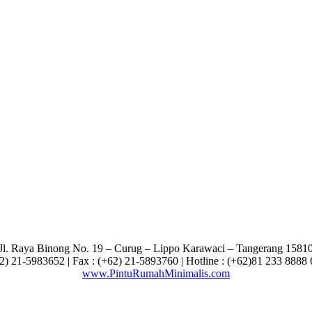
Jl. Raya Binong No. 19 – Curug –
Lippo Karawaci – Tangerang 1581
62) 21-5983652 | Fax : (+62) 21-5893760 | Hotline : (+62)81 233 8888
www.PintuRumahMinimalis.com