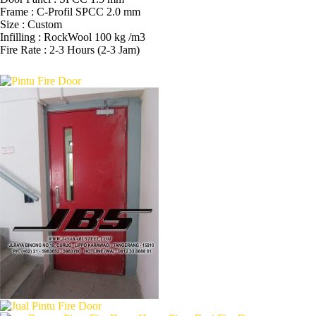
Frame : C-Profil SPCC 2.0 mm
Size : Custom
Infilling : RockWool 100 kg /m3
Fire Rate : 2-3 Hours (2-3 Jam)