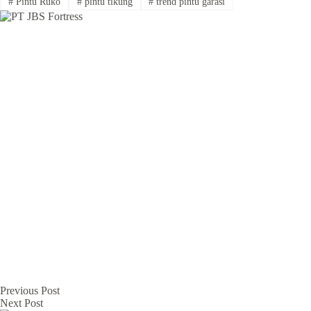
#
Pintu Ruko
#
pintu tikung
#
trend pintu garasi
Previous
Post
Next
Post