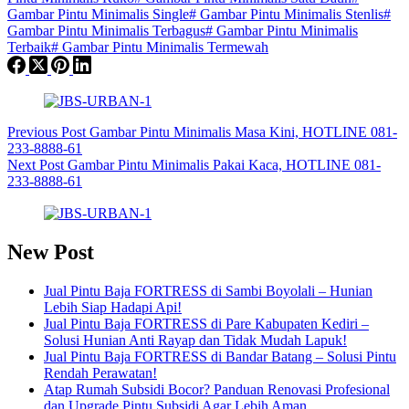
Gambar Pintu Minimalis Single
#
Gambar Pintu Minimalis Stenlis
#
Gambar Pintu Minimalis Terbagus
#
Gambar Pintu Minimalis
Terbaik
#
Gambar Pintu Minimalis Termewah
Previous
Post
Gambar Pintu Minimalis Masa Kini, HOTLINE 081-
233-8888-61
Next
Post
Gambar Pintu Minimalis Pakai Kaca, HOTLINE 081-
233-8888-61
New Post
Jual Pintu Baja FORTRESS di Sambi Boyolali – Hunian
Lebih Siap Hadapi Api!
Jual Pintu Baja FORTRESS di Pare Kabupaten Kediri –
Solusi Hunian Anti Rayap dan Tidak Mudah Lapuk!
Jual Pintu Baja FORTRESS di Bandar Batang – Solusi Pintu
Rendah Perawatan!
Atap Rumah Subsidi Bocor? Panduan Renovasi Profesional
dan Upgrade Pintu Subsidi Agar Lebih Aman