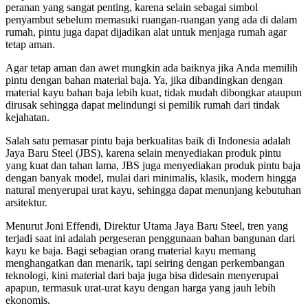
peranan yang sangat penting, karena selain sebagai simbol
penyambut sebelum memasuki ruangan-ruangan yang ada di dalam
rumah, pintu juga dapat dijadikan alat untuk menjaga rumah agar
tetap aman.
Agar tetap aman dan awet mungkin ada baiknya jika Anda memilih
pintu dengan bahan material baja. Ya, jika dibandingkan dengan
material kayu bahan baja lebih kuat, tidak mudah dibongkar ataupun
dirusak sehingga dapat melindungi si pemilik rumah dari tindak
kejahatan.
Salah satu pemasar pintu baja berkualitas baik di Indonesia adalah
Jaya Baru Steel (JBS), karena selain menyediakan produk pintu
yang kuat dan tahan lama, JBS juga menyediakan produk pintu baja
dengan banyak model, mulai dari minimalis, klasik, modern hingga
natural menyerupai urat kayu, sehingga dapat menunjang kebutuhan
arsitektur.
Menurut Joni Effendi, Direktur Utama Jaya Baru Steel, tren yang
terjadi saat ini adalah pergeseran penggunaan bahan bangunan dari
kayu ke baja. Bagi sebagian orang material kayu memang
menghangatkan dan menarik, tapi seiring dengan perkembangan
teknologi, kini material dari baja juga bisa didesain menyerupai
apapun, termasuk urat-urat kayu dengan harga yang jauh lebih
ekonomis.