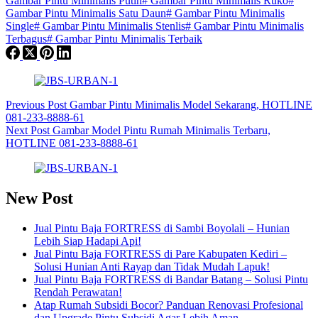
Gambar Pintu Minimalis Putih
#
Gambar Pintu Minimalis Ruko
#
Gambar Pintu Minimalis Satu Daun
#
Gambar Pintu Minimalis
Single
#
Gambar Pintu Minimalis Stenlis
#
Gambar Pintu Minimalis
Terbagus
#
Gambar Pintu Minimalis Terbaik
Previous
Post
Gambar Pintu Minimalis Model Sekarang, HOTLINE
081-233-8888-61
Next
Post
Gambar Model Pintu Rumah Minimalis Terbaru,
HOTLINE 081-233-8888-61
New Post
Jual Pintu Baja FORTRESS di Sambi Boyolali – Hunian
Lebih Siap Hadapi Api!
Jual Pintu Baja FORTRESS di Pare Kabupaten Kediri –
Solusi Hunian Anti Rayap dan Tidak Mudah Lapuk!
Jual Pintu Baja FORTRESS di Bandar Batang – Solusi Pintu
Rendah Perawatan!
Atap Rumah Subsidi Bocor? Panduan Renovasi Profesional
dan Upgrade Pintu Subsidi Agar Lebih Aman