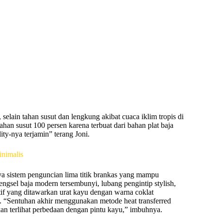
elain tahan susut dan lengkung akibat cuaca iklim tropis di
han susut 100 persen karena terbuat dari bahan plat baja
ty-nya terjamin” terang Joni.
ya sistem penguncian lima titik brankas yang mampu
ngsel baja modern tersembunyi, lubang pengintip stylish,
otif yang ditawarkan urat kayu dengan warna coklat
. “Sentuhan akhir menggunakan metode heat transferred
akan terlihat perbedaan dengan pintu kayu,” imbuhnya.