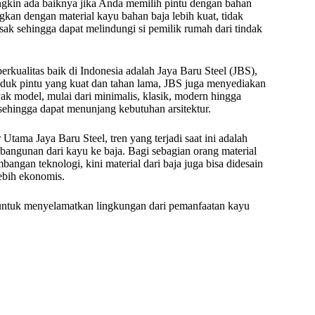
gkin ada baiknya jika Anda memilih pintu dengan bahan
ingkan dengan material kayu bahan baja lebih kuat, tidak
ak sehingga dapat melindungi si pemilik rumah dari tindak
berkualitas baik di Indonesia adalah Jaya Baru Steel (JBS),
oduk pintu yang kuat dan tahan lama, JBS juga menyediakan
ak model, mulai dari minimalis, klasik, modern hingga
 sehingga dapat menunjang kebutuhan arsitektur.
Utama Jaya Baru Steel, tren yang terjadi saat ini adalah
angunan dari kayu ke baja. Bagi sebagian orang material
gan teknologi, kini material dari baja juga bisa didesain
ebih ekonomis.
 untuk menyelamatkan lingkungan dari pemanfaatan kayu