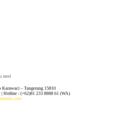
o Karawaci – Tangerang 15810
 | Hotline : (+62)81 233 8888 61 (WA)
imalis.com