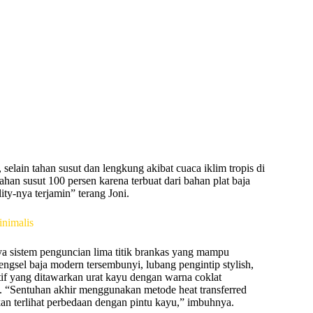
elain tahan susut dan lengkung akibat cuaca iklim tropis di
han susut 100 persen karena terbuat dari bahan plat baja
ty-nya terjamin” terang Joni.
ya sistem penguncian lima titik brankas yang mampu
ngsel baja modern tersembunyi, lubang pengintip stylish,
otif yang ditawarkan urat kayu dengan warna coklat
. “Sentuhan akhir menggunakan metode heat transferred
akan terlihat perbedaan dengan pintu kayu,” imbuhnya.