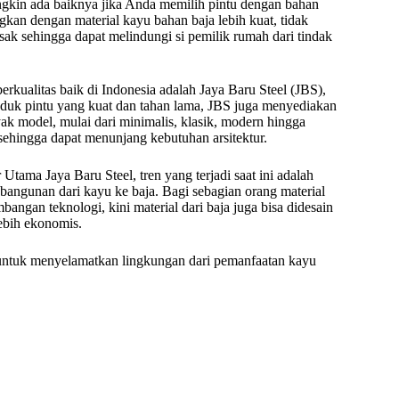
gkin ada baiknya jika Anda memilih pintu dengan bahan
ingkan dengan material kayu bahan baja lebih kuat, tidak
ak sehingga dapat melindungi si pemilik rumah dari tindak
berkualitas baik di Indonesia adalah Jaya Baru Steel (JBS),
oduk pintu yang kuat dan tahan lama, JBS juga menyediakan
ak model, mulai dari minimalis, klasik, modern hingga
 sehingga dapat menunjang kebutuhan arsitektur.
Utama Jaya Baru Steel, tren yang terjadi saat ini adalah
angunan dari kayu ke baja. Bagi sebagian orang material
gan teknologi, kini material dari baja juga bisa didesain
ebih ekonomis.
 untuk menyelamatkan lingkungan dari pemanfaatan kayu