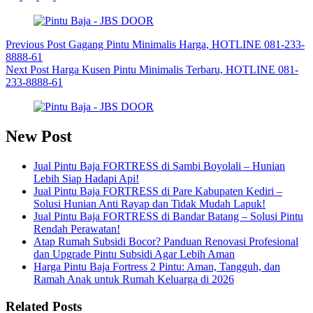
Previous
Post
Gagang Pintu Minimalis Harga, HOTLINE 081-233-
8888-61
Next
Post
Harga Kusen Pintu Minimalis Terbaru, HOTLINE 081-
233-8888-61
New Post
Jual Pintu Baja FORTRESS di Sambi Boyolali – Hunian
Lebih Siap Hadapi Api!
Jual Pintu Baja FORTRESS di Pare Kabupaten Kediri –
Solusi Hunian Anti Rayap dan Tidak Mudah Lapuk!
Jual Pintu Baja FORTRESS di Bandar Batang – Solusi Pintu
Rendah Perawatan!
Atap Rumah Subsidi Bocor? Panduan Renovasi Profesional
dan Upgrade Pintu Subsidi Agar Lebih Aman
Harga Pintu Baja Fortress 2 Pintu: Aman, Tangguh, dan
Ramah Anak untuk Rumah Keluarga di 2026
Related Posts