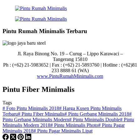
Pintu Rumah Minimalis Terbaru
Jl. Raya Binong No. 19 – Curug –
Lippo Karawaci –
Tangerang 15810
Ph : (+62) 21-5983652 | Fax : (+62) 21-5893760 | Hotline : (+62)81
233 8888 61 (WA)
www.PintuRumahMinimalis.com
Pintu Fiber Minimalis
Tags
#
Foto Pintu Minimalis 2018
#
Harga Kusen Pintu Minimalis
Terbaru
#
Pintu Fiber Minimalis
#
Pintu Gerbang Minimalis 2018
#
Pintu Gerbang Minimalis Modern
#
Pintu Minimalis Double
#
Pintu
Minimalis Modern 2018
#
Pintu Minimalis Photo
#
Pintu Pagar
Minimalis 2018
#
Pintu Pagar Minimalis Lipat