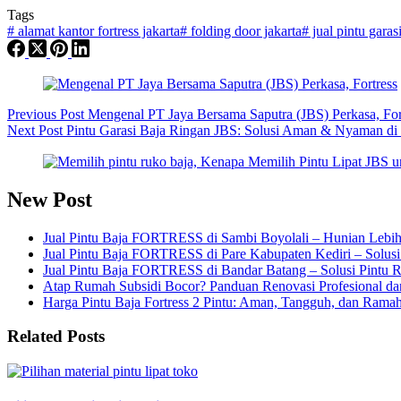
Tags
#
alamat kantor fortress jakarta
#
folding door jakarta
#
jual pintu garasi
Previous
Post
Mengenal PT Jaya Bersama Saputra (JBS) Perkasa, For
Next
Post
Pintu Garasi Baja Ringan JBS: Solusi Aman & Nyaman d
New Post
Jual Pintu Baja FORTRESS di Sambi Boyolali – Hunian Lebih
Jual Pintu Baja FORTRESS di Pare Kabupaten Kediri – Solus
Jual Pintu Baja FORTRESS di Bandar Batang – Solusi Pintu 
Atap Rumah Subsidi Bocor? Panduan Renovasi Profesional da
Harga Pintu Baja Fortress 2 Pintu: Aman, Tangguh, dan Ram
Related Posts