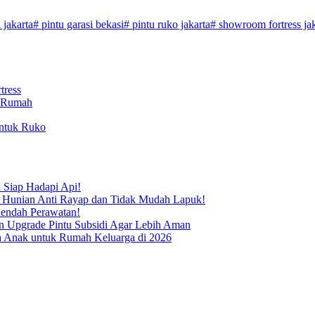
 jakarta
#
pintu garasi bekasi
#
pintu ruko jakarta
#
showroom fortress jak
tress
i Rumah
 Siap Hadapi Api!
i Hunian Anti Rayap dan Tidak Mudah Lapuk!
Rendah Perawatan!
n Upgrade Pintu Subsidi Agar Lebih Aman
ah Anak untuk Rumah Keluarga di 2026